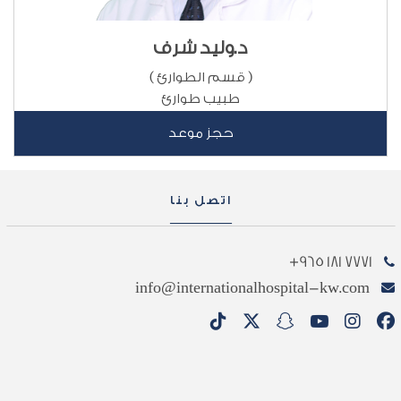
د.وليد شرف
( قسم الطوارئ )
طبيب طوارئ
حجز موعد
اتصل بنا
7771 181 965+
info@internationalhospital-kw.com