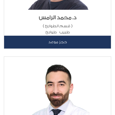
د. محمد الرامس
( قسم الطوارئ )
طبيب طوارئ
حجز موعد