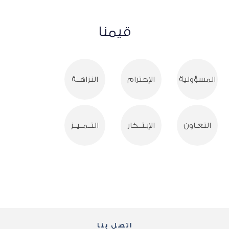
قيمنا
المسؤولية
الإحترام
النزاهــة
التعـاون
الإبـتــكار
التــمــيــز
اتصل بنا