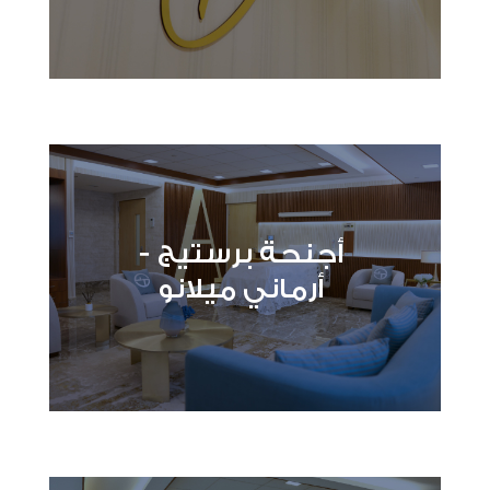
أجنحة برستيج -
أرماني ميلانو