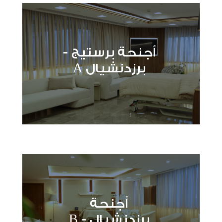
أجنحة برستيج -
برزدنشيال A
أجنحة
برزدنشيال - B