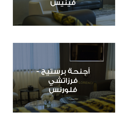
فينيس
أجنحة برستيج -
فرزاتشي
فلورنس