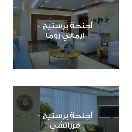
أجنحة برستيج -
أرماني روما
أجنحة برستيج -
فرزاتشي