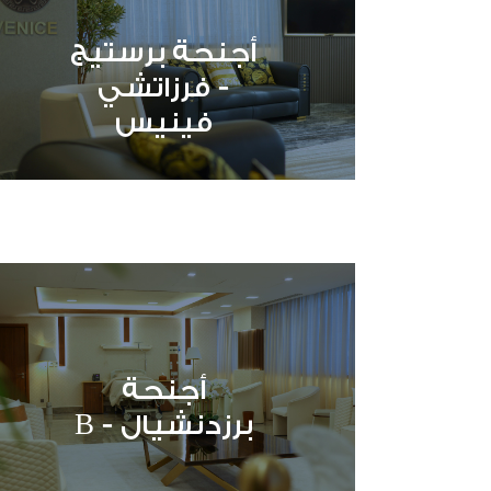
أجنحة برستيج
- فرزاتشي
فينيس
أجنحة
برزدنشيال - B