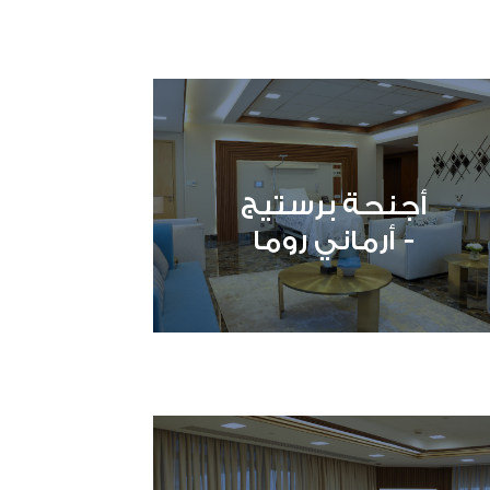
أجنحة برستيج
- أرماني روما