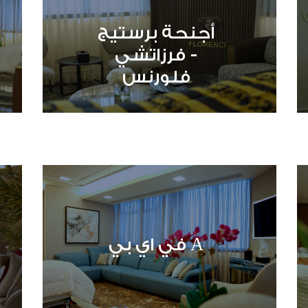
أجنحة برستيج
- فرزاتشي
فلورنس
A في اي بي