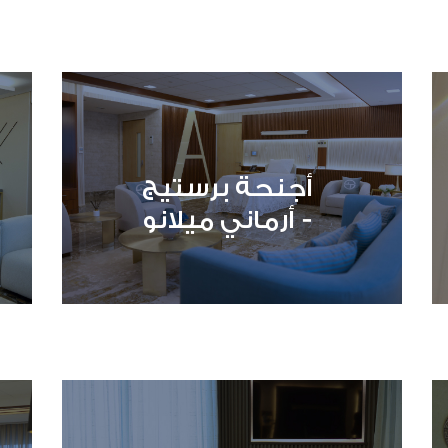
أجنحة برستيج
- أرماني ميلانو