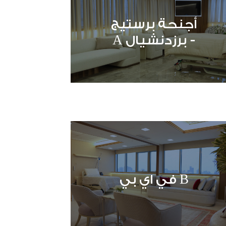
أجنحة برستيج
- برزدنشيال A
B في اي بي