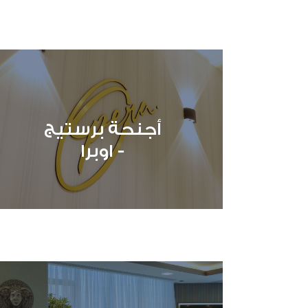
أجنحة برستيج
- اوبرا