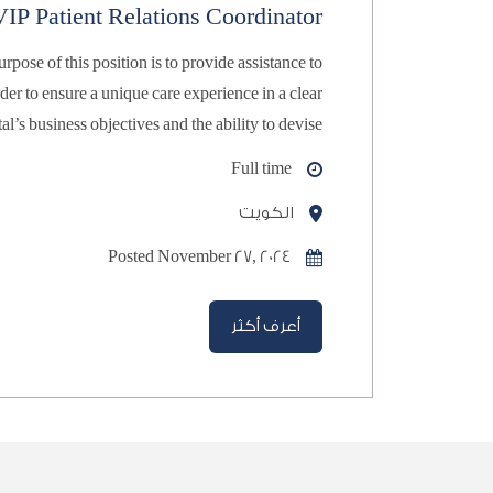
VIP Patient Relations Coordinator
implement the hospital’s policies and procedure
Full time
الكويت
Posted November 27, 2024
أعرف أكثر