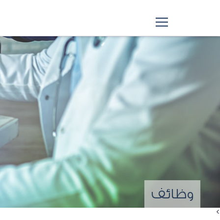
وظائف
>