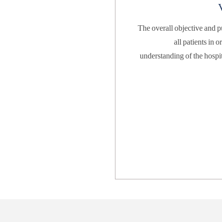
all patients in order to ensure a unique care experience in a clear 
understanding of the hospital’s business objectives and the ability to devise 
and 