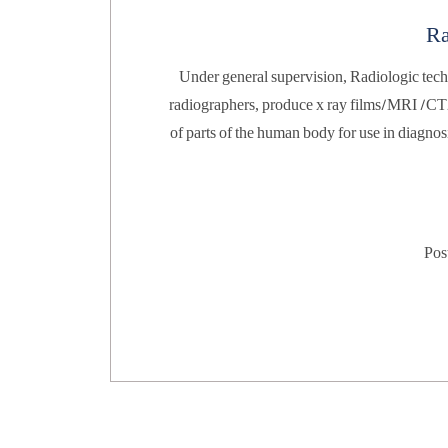
Ra
Under general supervision, Radiologic technologists, also referred to as 
radiographers, produce x ray films/MRI /CT/Fluoroscopy (radiographs) 
of parts of the human body for use in diagnosing medical problems. They 
prepare patients for radiologic examinations by explaining the procedure, 
removing articles such as jewelry, through which xrays cannot pass, and 
positioning patients so that the parts of the body can be appropriately 
Pos