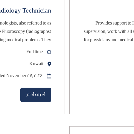
diology Technician
Provides support to Human Resources Department and Under direct 
supervision, work with all aspects of credentialing and licensing legislation 
for physicians and medical professional staff, premises licenses, equipment 
Full time
Kuwait
radiographed.
ted November 27, 2024
أعرف أكثر