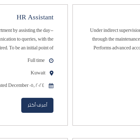
HR Assistant
ment by assisting the day-
Under indirect supervision, monitors the business activities of the hospital 
through the maintenance of ledgers and the control of books of accounts. 
Performs advanced accounting functions. Prepares special financial and 
contact to the employees.
Full time
Kuwait
sted December 05, 2024
أعرف أكثر