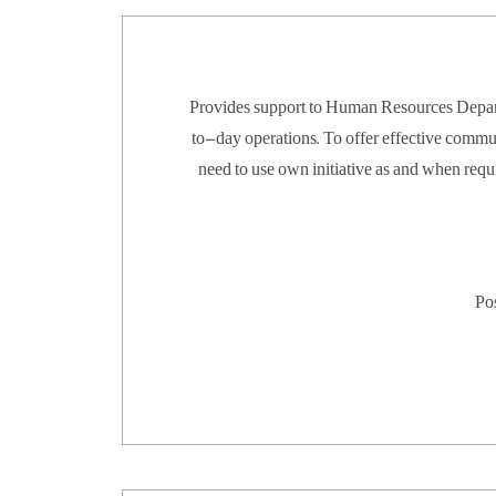
Provides support to Human Resources Depart
to-day operations. To offer effective communication to queries, with the 
need to use own initiative as and when required. To be an initial point of 
Po