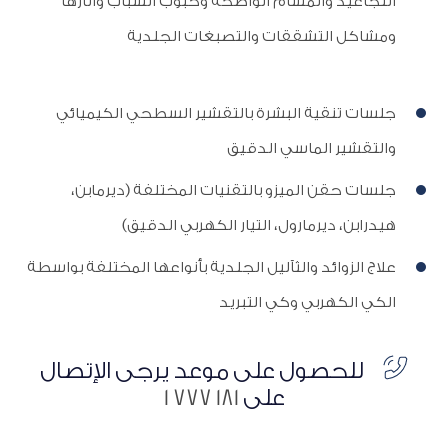
التجاعيد والمسام الواضحة وحبوب الشباب وآثارها
ومشاكل التشققات والتصبغات الجلدية
جلسات تنقية البشرة بالتقشير السطحي الكيميائي
والتقشير الماسي الدقيق
جلسات حقن الميزو بالتقنيات المختلفة (ديرمابن،
هيدرابن، ديرمارول، التيار الكهربي الدقيق)
علاج الزوائد والثآليل الجلدية بأنواعها المختلفة بواسطة
الكي الكهربي وكي التبريد
للحصول على موعد يرجى الإتصال
على
181 777 1