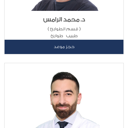
د. محمد الرامس
( قسم الطوارئ )
طبيب طوارئ
حجز موعد