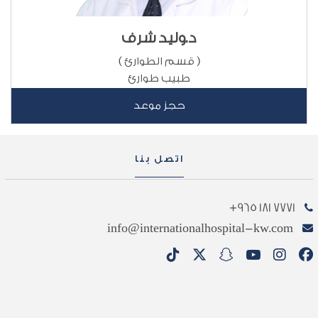
د.وليد شرف
( قسم الطوارئ )
طبيب طوارئ
حجز موعد
اتصل بنا
7771 181 965+
info@internationalhospital-kw.com