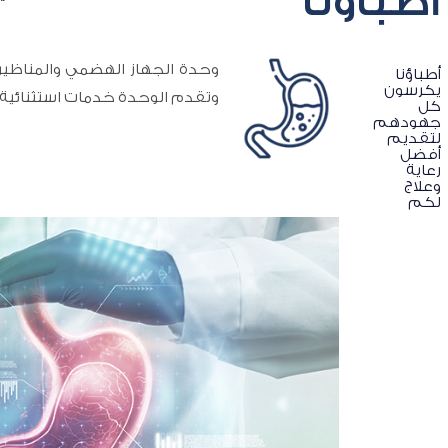
أطباؤنا
وحدة الجهاز الهضمي والمناظي
أطباؤنا
يكرسون
وتقدم الوحدة خدمات استثنائية 
كل
جهودهم
لتقديم
أفضل
رعاية
وعلاج
لكم