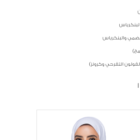
ن
البنكرياس
لهضمي والبنكرياس
ح)
لقولون التقرحي وكرونز)