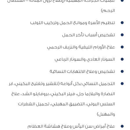
عمليات الجراحة المهبلية (إصلاح نزول المثانة – استئصال
الرحم)
تنظيم الأسرة وموانع الحمل وتركيب اللولب
تشخيص أسباب تأخر الحمل
علاج الأورام الليفية والنزيف الرحمي
السونار العادي والسونار الرباعي
تشخيص وعلاج الالتهابات النسائية
التجميل النسائي بكل أنواعه (تقشير وتفتيح البكيني، ابر
النضارة والبلازما جل، فيلر البكيني، بروفايلو الشد، علاج
السلس البولي، التضييق المهبلي، تجميل الشفرات
والمهبل)
علاج أمراض سن اليأس وعلاج هشاشة العظام